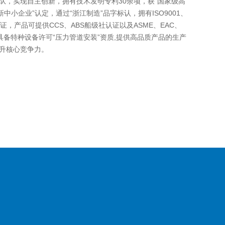
队，实现自主创新，拥有技术发明专利30余项，获“国家级高
中小企业”认定，通过“浙江制造”品字标认，拥有ISO9001、
1体系认证，产品可提供CCS、ABS船级社认证以及ASME、EAC、
，具备特种设备许可“压力管道安装”资质,提供高品质产品的生产
升核心竞争力。