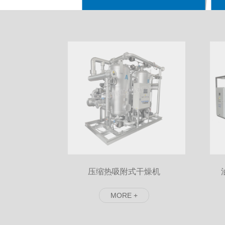
其他特殊气体
了解详情
式干燥机（零
压缩热吸附式干燥机
E +
MORE +