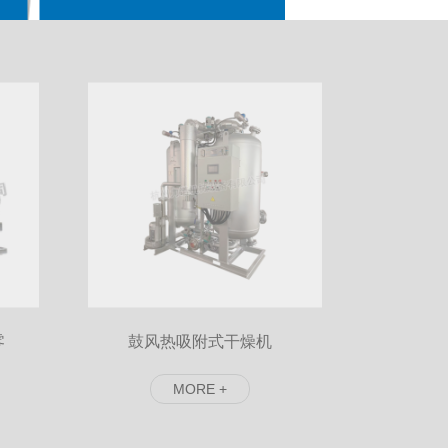
零
鼓风热吸附式干燥机
氢气吸
MORE +
MO