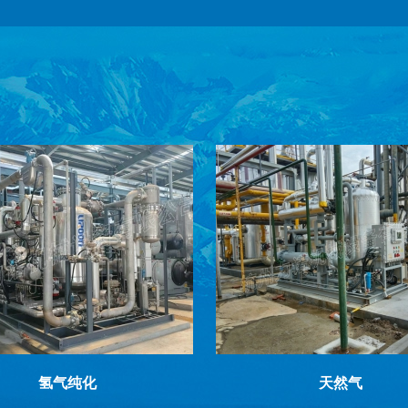
氢气纯化
天然气